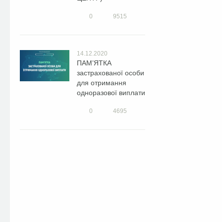
0
9515
14.12.2020
ПАМ’ЯТКА
застрахованої особи
для отримання
одноразової виплати
0
4695