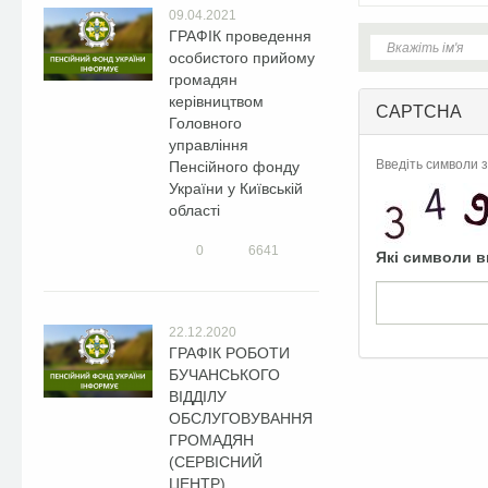
09.04.2021
ГРАФІК проведення
особистого прийому
громадян
керівництвом
CAPTCHA
Головного
управління
Введіть символи з
Пенсійного фонду
України у Київській
області
0
6641
Які символи в
22.12.2020
ГРАФІК РОБОТИ
БУЧАНСЬКОГО
ВІДДІЛУ
ОБСЛУГОВУВАННЯ
ГРОМАДЯН
(СЕРВІСНИЙ
ЦЕНТР)