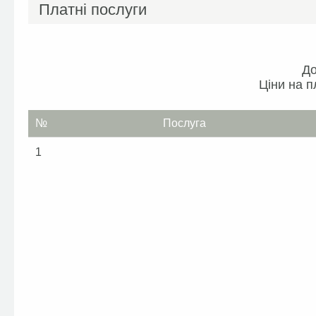
Платні послуги
До
Ціни на п
№
Послуга
1