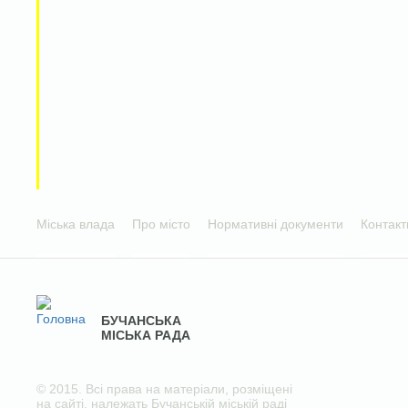
Міська влада
Про місто
Нормативні документи
Контакт
БУЧАНСЬКА
МІСЬКА РАДА
© 2015. Всі права на матеріали, розміщені
на сайті, належать Бучанській міській раді