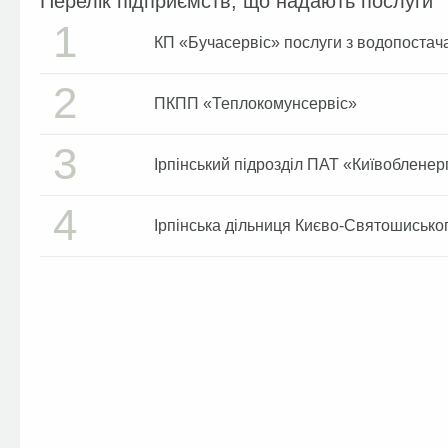
Перелік підприємств, що надають послуги
1
КП «Бучасервіс» послуги з водопостач
2
ПКПП «Теплокомунсервіс»
3
Ірпінський підрозділ ПАТ «Київобленер
4
Ірпінська дільниця Києво-Святошисько