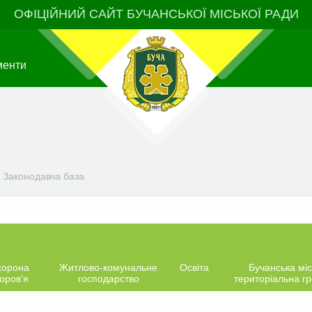
ОФІЦІЙНИЙ САЙТ БУЧАНСЬКОЇ МІСЬКОЇ РАДИ
менти
>
Законодавча база
хорона
Житлово-комунальне
Освіта
Бучанська міс
оров’я
господарство
територіальна г