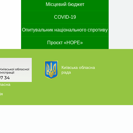
Місцевий бюджет
COVID-19
Опитувальник національного спротиву
Проєкт «HOPE»
Київська обласна
рада
ласна
ія