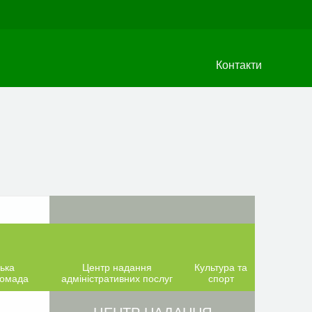
Контакти
ька
Центр надання
Культура та
ромада
адміністративних послуг
спорт