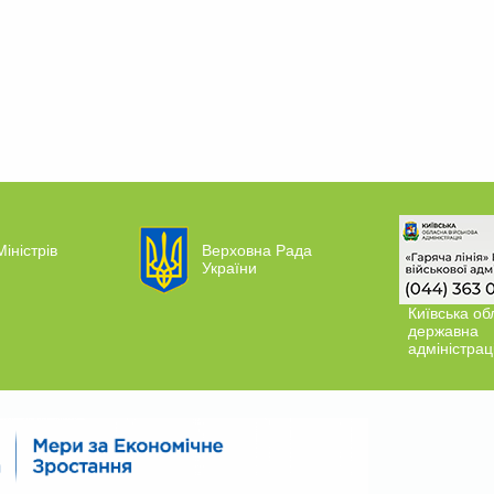
Міністрів
Верховна Рада
України
Київська об
державна
адміністрац