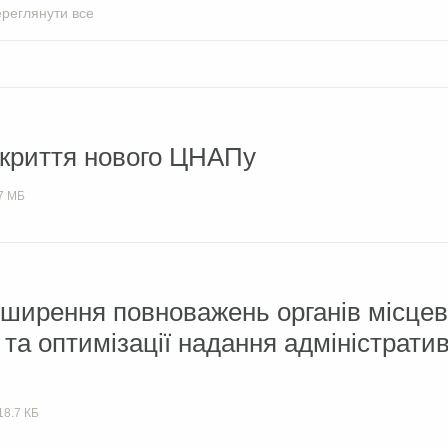
реглянути все
дкриття нового ЦНАПу
7 МБ
ширення повноважень органів місцев
та оптимізації надання адміністрати
18.7 КБ