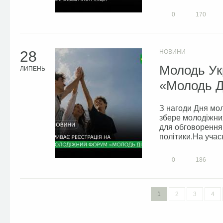
0
170
28
НОВИНИ
Молодь Ук
ЛИПЕНЬ
«Молодь Ді
З нагоди Дня мол
збере молодіжних
для обговорення 
політики.На учасн
0
186
1
2
3
4