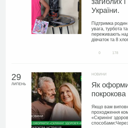
загиблих і
України.
Підтримка родин 
увага, турбота та
переживають над
дівчаток та 8 хлоп
0
178
29
НОВИНИ
Як оформит
ЛИПЕНЬ
покрокова 
Якщо вам виповн
проходження ком
«Скринінг здоро
способами:Через 