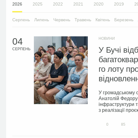
2026
2025
2022
2021
2020
2019
2
Серпень
Липень
Червень
Травень
Квітень
Березень
04
НОВИНИ
У Бучі від
СЕРПЕНЬ
багатоквар
го лоту п
відновлен
У громадському о
Анатолій Федорук
інфраструктури та
з реалізації проє
0
85