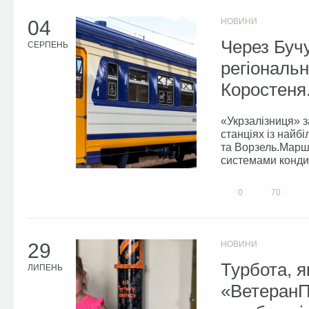
04
НОВИНИ
Через Бучу
СЕРПЕНЬ
регіональн
Коростеня
«Укрзалізниця» з
станціях із найб
та Ворзель.Маршр
системами кондиц
0
70
29
НОВИНИ
Турбота, я
ЛИПЕНЬ
«ВетеранП