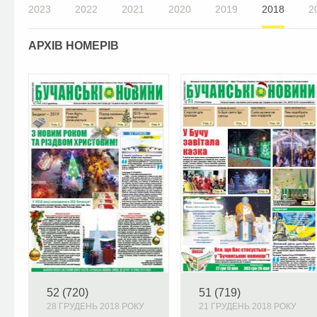
2023
2022
2021
2020
2019
2018
2
АРХІВ НОМЕРІВ
52 (720)
51 (719)
28 ГРУДЕНЬ 2018 РОКУ
21 ГРУДЕНЬ 2018 РОКУ