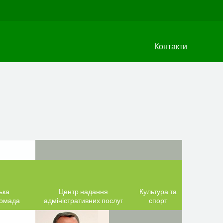
Контакти
ька
Центр надання
Культура та
ромада
адміністративних послуг
спорт