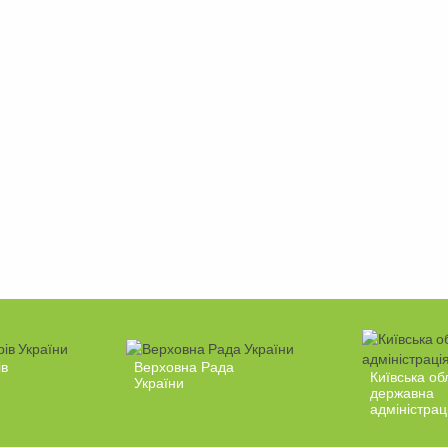
ів
Верховна Рада
Київська об
України
державна
адміністрац