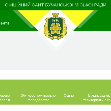
ОФІЦІЙНИЙ САЙТ БУЧАНСЬКОЇ МІСЬКОЇ РАДИ
менти
орона
Житлово-комунальне
Освіта
Бучанська міс
оров’я
господарство
територіальна г