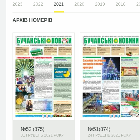
2023
2022
2021
2020
2019
2018
2
АРХІВ НОМЕРІВ
№52 (875)
№51(874)
31 ГРУДЕНЬ 2021 РОКУ
24 ГРУДЕНЬ 2021 РОКУ