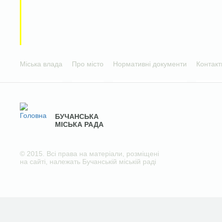
Міська влада
Про місто
Нормативні документи
Контакт
БУЧАНСЬКА
МІСЬКА РАДА
© 2015. Всі права на матеріали, розміщені
на сайті, належать Бучанській міській раді