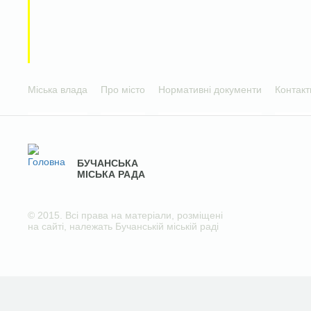
Міська влада
Про місто
Нормативні документи
Контакт
БУЧАНСЬКА
МІСЬКА РАДА
© 2015. Всі права на матеріали, розміщені
на сайті, належать Бучанській міській раді