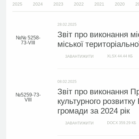
2025
2024
2023
2022
2021
2020
2
28.02.2025
Звіт про виконання м
№ 5258-
міської територіально
73-VIІІ
XLSX
44.44 КБ
ЗАВАНТИЖИТИ
08.02.2025
Звіт про виконання П
5259-73-
культурного розвитку 
VIII
громади за 2024 рік
DOCX
359.29 КБ
ЗАВАНТИЖИТИ