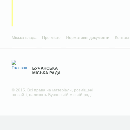
Міська влада
Про місто
Нормативні документи
Контакт
БУЧАНСЬКА
МІСЬКА РАДА
© 2015. Всі права на матеріали, розміщені
на сайті, належать Бучанській міській раді