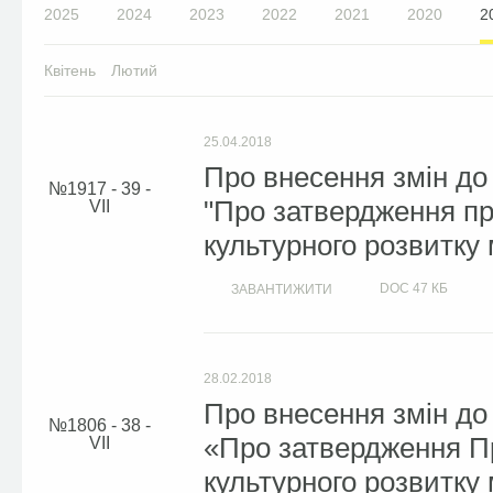
2025
2024
2023
2022
2021
2020
2
Квітень
Лютий
25.04.2018
Про внесення змін до
1917 - 39 -
"Про затвердження пр
VІІ
культурного розвитку 
DOC
47 КБ
ЗАВАНТИЖИТИ
28.02.2018
Про внесення змін до
1806 - 38 -
«Про затвердження Пр
VІІ
культурного розвитку 