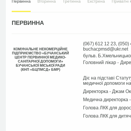
Первинна
Вторинна
Третинна
Екстрена
Приватні 
ПЕРВИННА
(067) 612 12 23, (050) 
buchacpmsd@ukr.net
КОМУНАЛЬНЕ НЕКОМЕРЦІЙНЕ
ПІДПРИЄМСТВО «БУЧАНСЬКИЙ
бульв. Б.Хмельницьког
ЦЕНТР ПЕРВИННОЇ МЕДИКО-
САНІТАРНОЇ ДОПОМОГИ»
Головний лікар -
Дире
БУЧАНСЬКОЇ МІСЬКОЇ РАДИ
(КНП «БЦПМСД» БМР)
Діє на підставі Стату
медичної допомоги на
Директорка - Джам Ок
Медична директорка 
Голова ЛКК для дорос
Голова ЛКК для дитяч