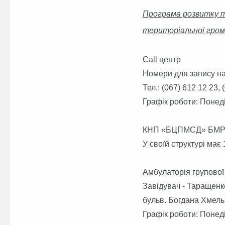
Програма розвитку пе
територіальної грома
Call центр
Номери для запису на
Тел.: (067) 612 12 23, 
Графік роботи: Понеді
КНП «БЦПМСД» БМ
У своїй структурі має
Амбулаторія групової
Завідувач - Таращенк
бульв. Богдана Хмельн
Графік роботи: Понеді