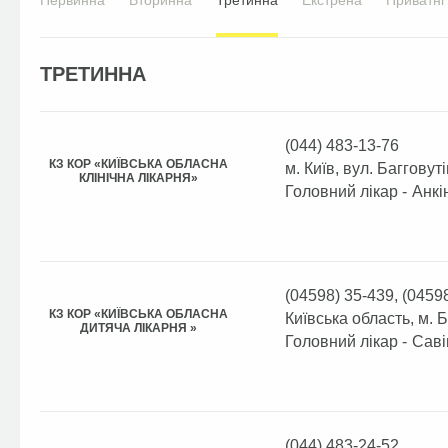
Первинна
Вторинна
Третинна
Екстрена
Приватні
ТРЕТИННА
(044) 483-13-76
КЗ КОР «КИЇВСЬКА ОБЛАСНА
м. Київ, вул. Багговуті
КЛІНІЧНА ЛІКАРНЯ»
Головний лікар -
Анкі
(04598) 35-439, (0459
КЗ КОР «КИЇВСЬКА ОБЛАСНА
Київська область, м. 
ДИТЯЧА ЛІКАРНЯ »
Головний лікар -
Саві
(044) 483-24-52