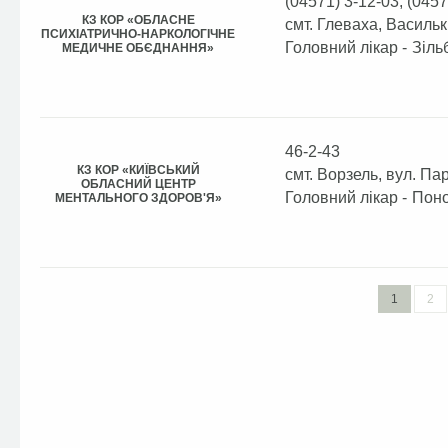
(04571) 3-12-03, (0457
КЗ КОР «ОБЛАСНЕ
смт. Глеваха, Васильк
ПСИХІАТРИЧНО-НАРКОЛОГІЧНЕ
Головний лікар -
Зіль
МЕДИЧНЕ ОБЄДНАННЯ»
46-2-43
КЗ КОР «КИЇВСЬКИЙ
смт. Ворзель, вул. Па
ОБЛАСНИЙ ЦЕНТР
Головний лікар -
Поно
МЕНТАЛЬНОГО ЗДОРОВ'Я»
1
2