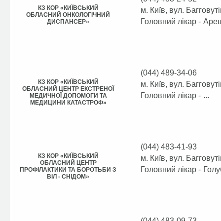
КЗ КОР «КИЇВСЬКИЙ
м. Київ, вул. Багговуті
ОБЛАСНИЙ ОНКОЛОГІЧНИЙ
Головний лікар -
Ареш
ДИСПАНСЕР»
(044) 489-34-06
КЗ КОР «КИЇВСЬКИЙ
м. Київ, вул. Багговуті
ОБЛАСНИЙ ЦЕНТР ЕКСТРЕНОЇ
Головний лікар -
...
МЕДИЧНОЇ ДОПОМОГИ ТА
МЕДИЦИНИ КАТАСТРОФ»
(044) 483-41-93
КЗ КОР «КИЇВСЬКИЙ
м. Київ, вул. Багговуті
ОБЛАСНИЙ ЦЕНТР
Головний лікар -
Голу
ПРОФІЛАКТИКИ ТА БОРОТЬБИ З
ВІЛ - СНІДОМ»
(044) 483-09-73