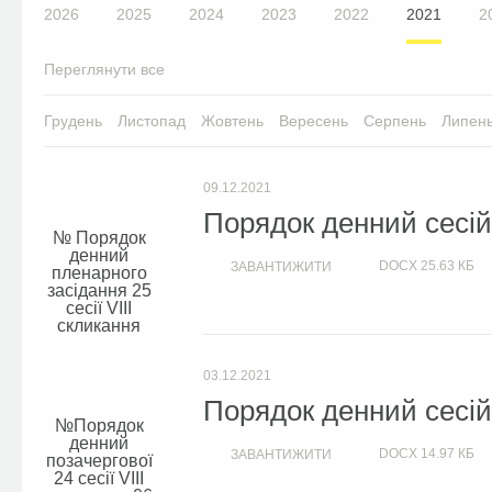
2026
2025
2024
2023
2022
2021
2
Переглянути все
Грудень
Листопад
Жовтень
Вересень
Серпень
Липен
09.12.2021
Порядок денний сесій 
Порядок
денний
DOCX
25.63 КБ
ЗАВАНТИЖИТИ
пленарного
засідання 25
сесії VIIІ
скликання
03.12.2021
Порядок денний сесій 
Порядок
денний
DOCX
14.97 КБ
ЗАВАНТИЖИТИ
позачергової
24 сесії VIIІ