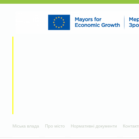
Міська влада
Про місто
Нормативні документи
Контакт