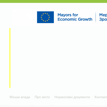
Міська влада
Про місто
Нормативні документи
Контакт