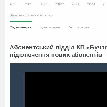
2025
2024
2023
2022
2021
2020
20
Переглянути за весь період
Медіагалерея
Відеогалерея
Фотогалерея
Абонентський відділ КП «Бучас
підключення нових абонентів