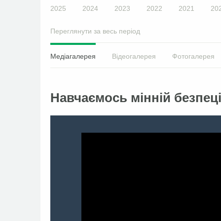
2025
2024
2023
2022
2021
20
Переглянути за весь період
Медіагалерея
Відеогалерея
Фотогалерея
Навчаємось мінній безпеці