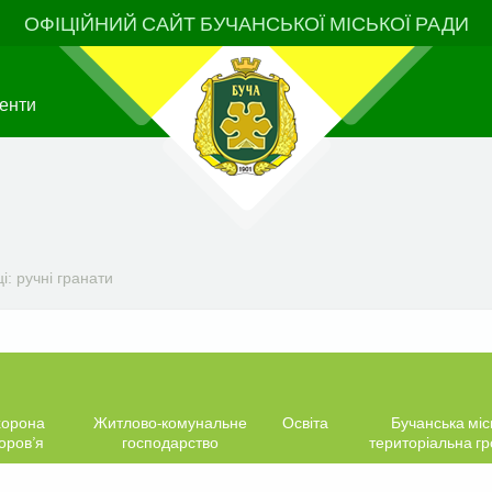
ОФІЦІЙНИЙ САЙТ БУЧАНСЬКОЇ МІСЬКОЇ РАДИ
енти
і: ручні гранати
орона
Житлово-комунальне
Освіта
Бучанська міс
оров’я
господарство
територіальна г