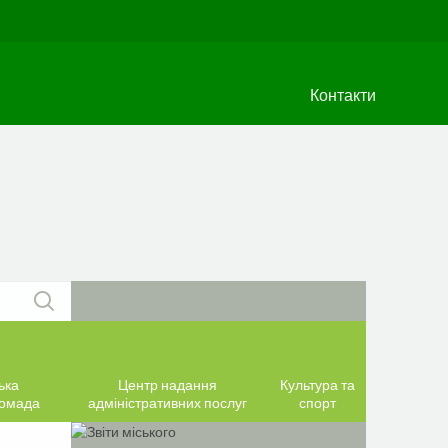
Контакти
ька
Центр надання
Культура та
ромада
адміністративних послуг
спорт