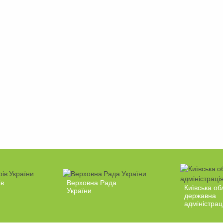
ів
Верховна Рада
Київська об
України
державна
адміністрац