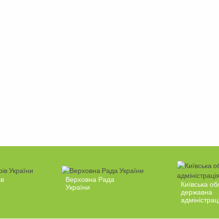
ів
Верховна Рада
Київська об
України
державна
адміністрац