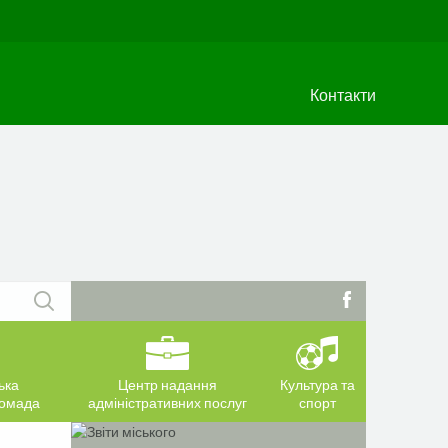
Контакти
ька
Центр надання
Культура та
ромада
адміністративних послуг
спорт