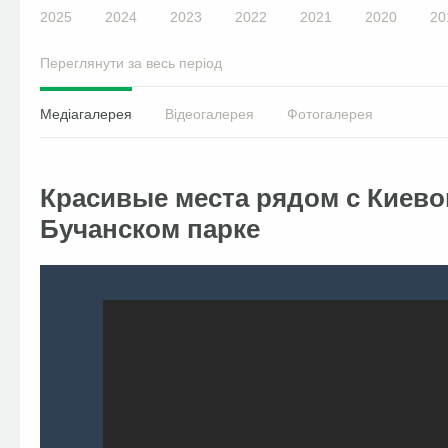
2025
2024
2023
2022
2021
2020
20
Переглянути за весь період
Медіагалерея
Відеогалерея
Фотогалерея
Красивые места рядом с Киево
Бучанском парке