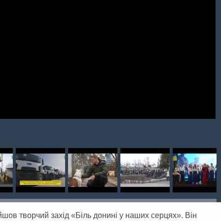
йшов творчий захід «Біль донині у наших серцях». Він