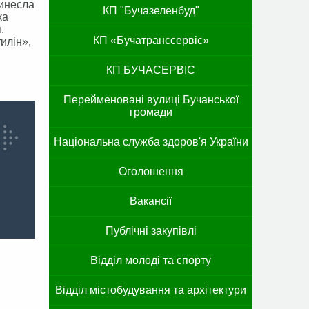
ринесла
КП "Бучазеленбуд"
ка
.
КП «Бучатранссервіс»
илін»,
КП БУЧАСЕРВІС
Перейменовані вулиці Бучанської
громади
Національна служба здоров'я України
Оголошення
Вакансії
Публічні закупівлі
Відділ молоді та спорту
Відділ містобудування та архітектури