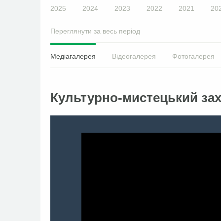
2025
2024
2023
2022
2021
20
Переглянути за весь період
Медіагалерея
Відеогалерея
Фотогалерея
Культурно-мистецький захі