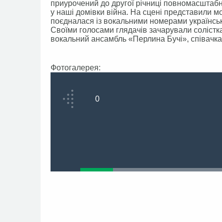
приурочений до другої річниці повномасштабног
у наші домівки війна. На сцені представили м
поєдналася із вокальними номерами українсь
Своїми голосами глядачів зачарували солістк
вокальний ансамбль «Перлина Бучі», співачка
Фотогалерея:
0