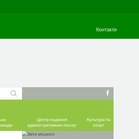
Контакти
ька
Центр надання
Культура та
ромада
адміністративних послуг
спорт