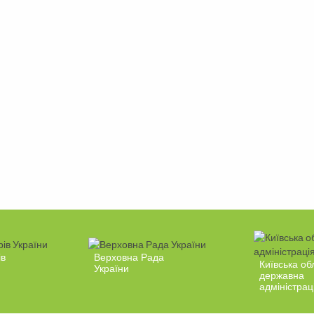
ів
Верховна Рада
Київська об
України
державна
адміністрац