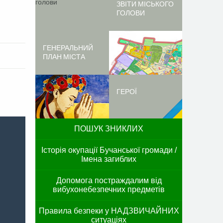
ЗВІТИ МІСЬКОГО
ГОЛОВИ
ГЕНЕРАЛЬНИЙ
ПЛАН МІСТА
ГЕРОЇ
ПОШУК ЗНИКЛИХ
Історія окупації Бучанської громади /
Імена загиблих
Допомога постраждалим від
вибухонебезпечних предметів
Правила безпеки у НАДЗВИЧАЙНИХ
ситуаціях