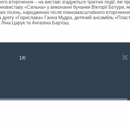
о вторгнення – на виставі згадуються трагічні події, які п
оновиставу «Сильна» у виконанні бучанки Вікторії Ботури, я
ких пісень, народжених після повномасштабного вторгнення
а дуету «Горислава» Ганна Мудра, дитячий ансамбль «Пласт
 Ліна Царук та Ангеліна Бартош.
1
/
0