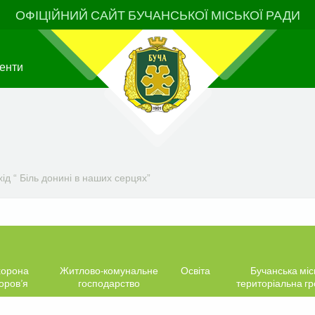
ОФІЦІЙНИЙ САЙТ БУЧАНСЬКОЇ МІСЬКОЇ РАДИ
енти
ід “ Біль донині в наших серцях”
орона
Житлово-комунальне
Освіта
Бучанська міс
оров’я
господарство
територіальна г