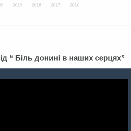
20
2019
2018
2017
2016
д “ Біль донині в наших серцях”