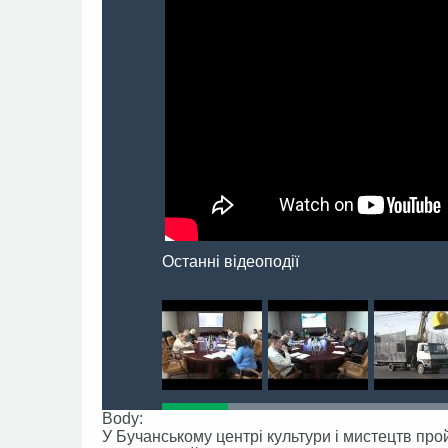
Останні відеоподії
Body:
У Бучанському центрі культури і мистецтв про