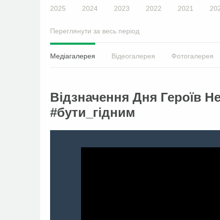
2025
2024
2023
2022
2021
20
Переглянути за весь період
Медіагалерея
Відеогалерея
Фотогалерея
Відзначення Дня Героїв Н
#бути_гідним