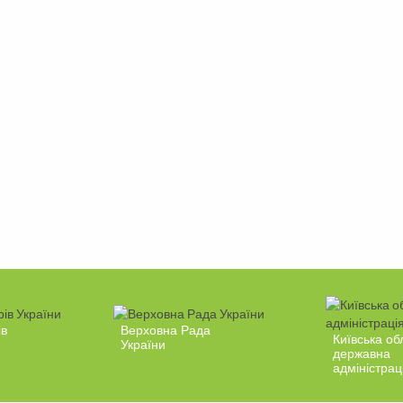
ів
Верховна Рада
Київська об
України
державна
адміністрац