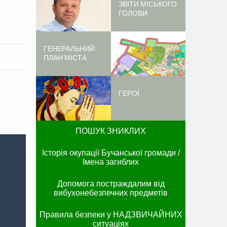
ЗВІТИ МІСЬКОГО
ГОЛОВИ
ГЕНЕРАЛЬНИЙ
ПЛАН МІСТА
ГЕРОЇ
ПОШУК ЗНИКЛИХ
Історія окупації Бучанської громади /
Імена загиблих
Допомога постраждалим від
вибухонебезпечних предметів
Правила безпеки у НАДЗВИЧАЙНИХ
ситуаціях