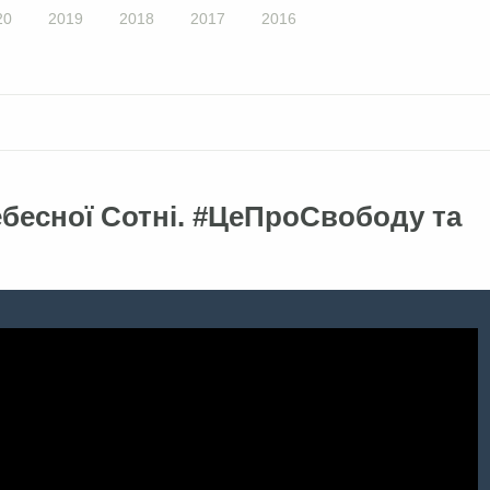
20
2019
2018
2017
2016
ебесної Сотні. #ЦеПроСвободу та