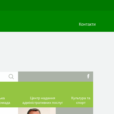
Контакти
ька
Центр надання
Культура та
ромада
адміністративних послуг
спорт