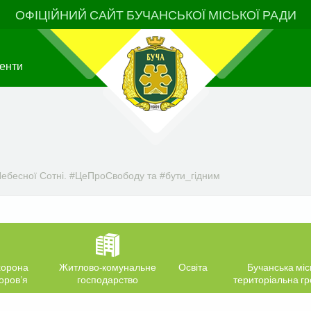
ОФІЦІЙНИЙ САЙТ БУЧАНСЬКОЇ МІСЬКОЇ РАДИ
енти
Небесної Сотні. #ЦеПроСвободу та #бути_гідним
орона
Житлово-комунальне
Освіта
Бучанська міс
оров’я
господарство
територіальна г