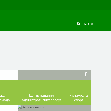
Контакти
ька
Центр надання
Культура та
ромада
адміністративних послуг
спорт