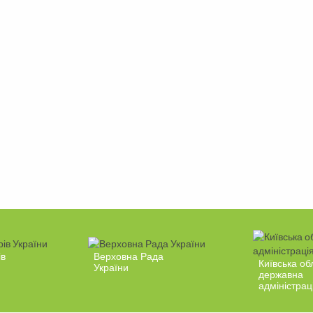
ів
Верховна Рада
Київська об
України
державна
адміністрац