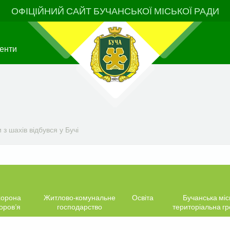
ОФІЦІЙНИЙ САЙТ БУЧАНСЬКОЇ МІСЬКОЇ РАДИ
енти
з шахів відбувся у Бучі
орона
Житлово-комунальне
Освіта
Бучанська міс
оров’я
господарство
територіальна г