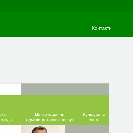
Контакти
ька
Центр надання
Культура та
ромада
адміністративних послуг
спорт