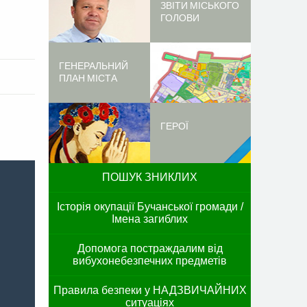
ЗВІТИ МІСЬКОГО
ГОЛОВИ
ГЕНЕРАЛЬНИЙ
ПЛАН МІСТА
ГЕРОЇ
ПОШУК ЗНИКЛИХ
Історія окупації Бучанської громади /
Імена загиблих
Допомога постраждалим від
вибухонебезпечних предметів
Правила безпеки у НАДЗВИЧАЙНИХ
ситуаціях