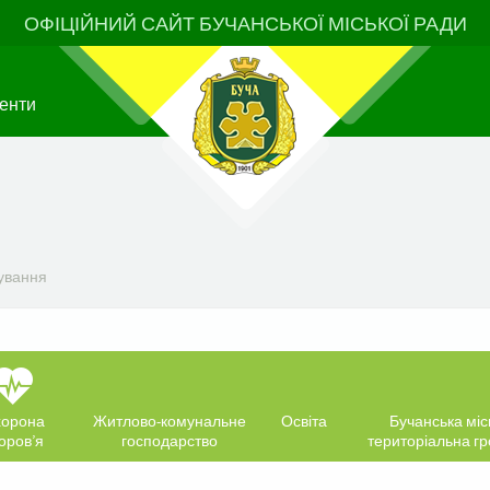
ОФІЦІЙНИЙ САЙТ БУЧАНСЬКОЇ МІСЬКОЇ РАДИ
енти
ування
орона
Житлово-комунальне
Освіта
Бучанська міс
оров’я
господарство
територіальна г