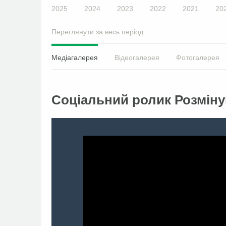
2025
2024
2023
2022
2021
20
Переглянути за весь період
Медіагалерея
Відеогалерея
Фотогалерея
Соціальний ролик Розмін