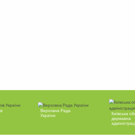
ів
Верховна Рада
Київська об
України
державна
адміністрац