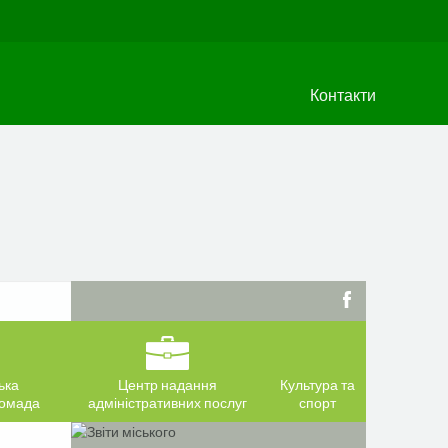
Контакти
ька
Центр надання
Культура та
ромада
адміністративних послуг
спорт