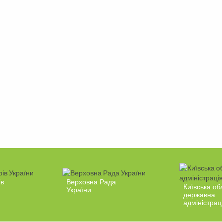
ів
Верховна Рада
Київська об
України
державна
адміністрац