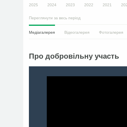
2025
2024
2023
2022
2021
20
Переглянути за весь період
Медіагалерея
Відеогалерея
Фотогалерея
Про добровільну участь