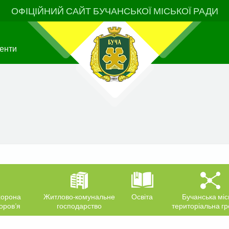
ОФІЦІЙНИЙ САЙТ БУЧАНСЬКОЇ МІСЬКОЇ РАДИ
енти
орона
Житлово-комунальне
Освіта
Бучанська міс
оров’я
господарство
територіальна г