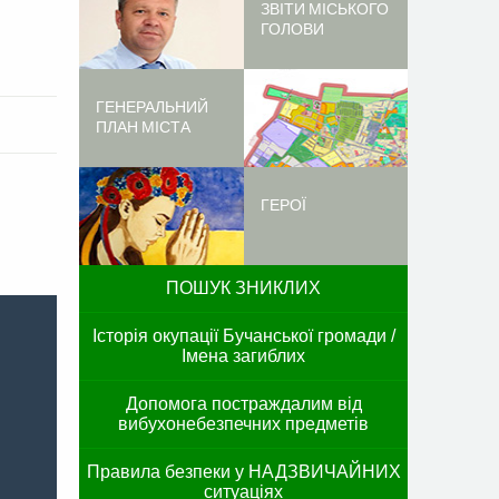
ЗВІТИ МІСЬКОГО
ГОЛОВИ
ГЕНЕРАЛЬНИЙ
ПЛАН МІСТА
ГЕРОЇ
ПОШУК ЗНИКЛИХ
Історія окупації Бучанської громади /
Імена загиблих
Допомога постраждалим від
вибухонебезпечних предметів
Правила безпеки у НАДЗВИЧАЙНИХ
ситуаціях