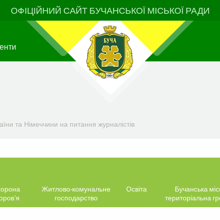
ОФІЦІЙНИЙ САЙТ БУЧАНСЬКОЇ МІСЬКОЇ РАДИ
енти
раїни та Німеччини на питання журналістів
орона
Житлово-комунальне
Освіта
Бучанська міс
оров’я
господарство
територіальна г