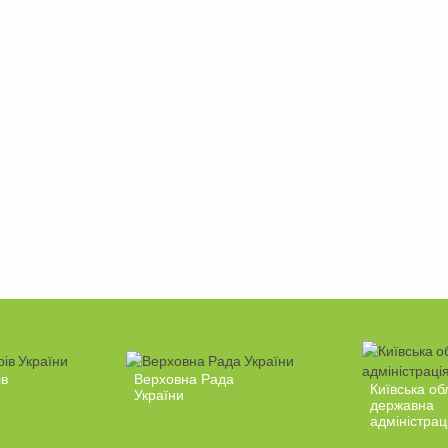
ів
Верховна Рада
Київська об
України
державна
адміністрац