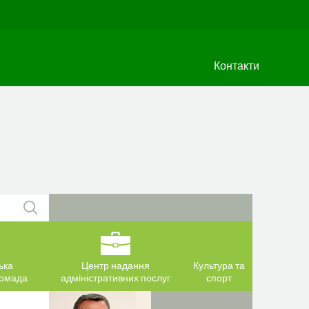
Контакти
ька
Центр надання
Культура та
ромада
адміністративних послуг
спорт