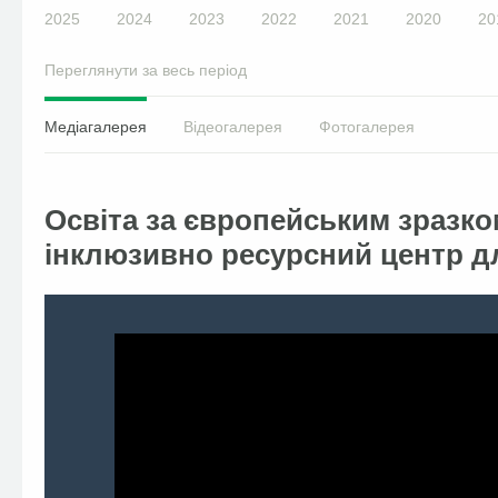
2025
2024
2023
2022
2021
2020
20
Переглянути за весь період
Медіагалерея
Відеогалерея
Фотогалерея
Освіта за європейським зразком
інклюзивно ресурсний центр д