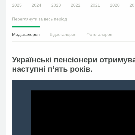
2025
2024
2023
2022
2021
2020
20
Переглянути за весь період
Медіагалерея
Відеогалерея
Фотогалерея
Українські пенсіонери отримув
наступні п’ять років.